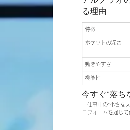
アルグラオ
る理由
特徴
ポケットの深さ
動きやすさ
機能性
今すぐ“落ち
　仕事中の“小さな
ニフォームを通じて