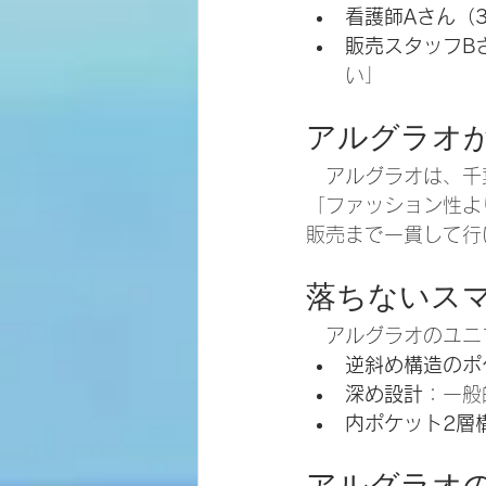
看護師Aさん（
販売スタッフB
い」
アルグラオが
　アルグラオは、千
「ファッション性よ
販売まで一貫して行
落ちないス
　アルグラオのユニ
逆斜め構造のポ
深め設計
：一般
内ポケット2層