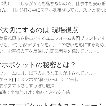
30代）
：「しゃがんでも落ちないので、仕事中も安心感
さん
：「レジ打ち中にスマホを確認しても、スッと取り
大切にするのは“現場視点”
葉県茂原市を拠点とする
ユニフォーム専門ブランド
です
りも、“使える”デザインを。」この想いを形にするため
い、お客様の声を反映した商品開発を続けています。
マホポケットの秘密とは？
フォームには、以下のような工夫が施されています：
ケット口
：スマホが“滑り込みにくい”形状
的なスマホでもすっぽり収納
構造
：小物と分けて収納できる安心感