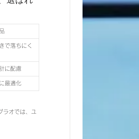
、選ばれ
品
きで落ちにく
計に配慮
に最適化
グラオでは、ユ