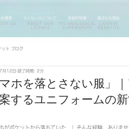
会社概要
ライセンスについて
技術的特徴
選ばれる理由
OUT US
ABOUT OUR
TECHNOLOGICAL
LICENSE
LICENCE
SUPERIORITY
BENEFITS
ケット ブログ
7月12日
読了時間: 2分
マホを落とさない服」｜
案するユニフォームの新
ホがポケットから落ちていた…」そんな経験、ありませ