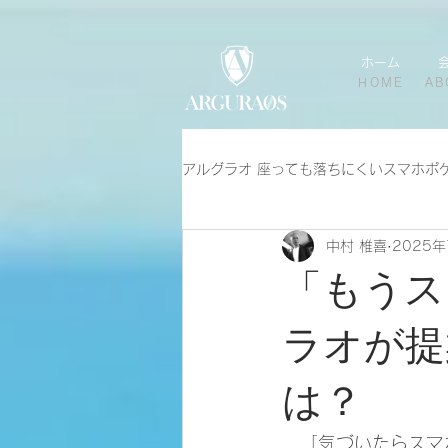
ホーム
HOME
AB
アルグラオ 座っても落ちにくいスマホポ
中村 椎喜
2025年
「もうス
ラオが提
は？
　「気づいたらスマ