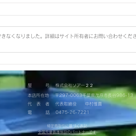
できなくなりました。詳細はサイト所有者にお問い合わせくだ
ユニフォームに最適なスマホ
スマ
ポケットの条件とは？
選び
屋 号 株式会社ソアー２２
本店所在地 〒297-0063千葉県茂原市長谷986-13
代 表 者 代表取締役 中村惟喜
​電 話 0475-26-7221
特定商取引に基づく表記
​全国児童養護施設のパートナーです