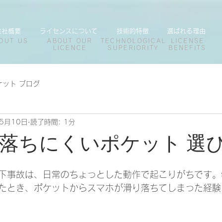
会社概要
ライセンスについて
技術的特徴
選ばれる理由
OUT US
ABOUT OUR
TECHNOLOGICAL
LICENSE
LICENCE
SUPERIORITY
BENEFITS
ケット ブログ
5月10日
読了時間: 1分
落ちにくいポケット 選
日
下事故は、日常のちょっとした動作で起こりがちです。
たとき、ポケットからスマホが滑り落ちてしまった経験