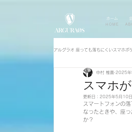
ホーム
HOME
AB
アルグラオ 座っても落ちにくいスマホポ
中村 椎喜
2025年
スマホが
更新日：
2025年5月10
スマートフォンの落
なったときや、座っ
か？